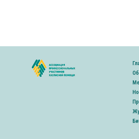
Гл
Об
Ме
Но
Пр
Жу
Би