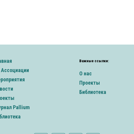
авная
Важные ссылки:
 Ассоциации
О нас
роприятия
Проекты
вости
Библиотека
оекты
рнал Pallium
блиотека